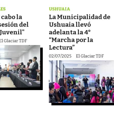
ES
USHUAIA
 cabo la
La Municipalidad de
sesión del
Ushuaia llevó
Juvenil"
adelanta la 4°
“Marcha por la
El Glaciar TDF
Lectura”
02/07/2025
El Glaciar TDF