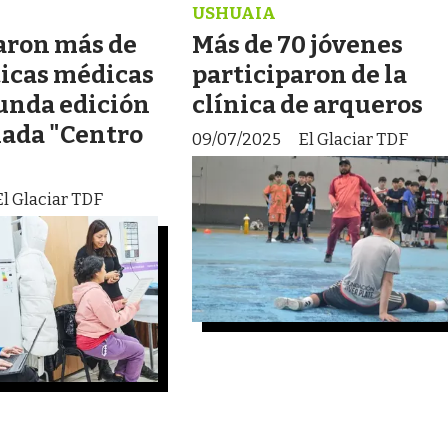
USHUAIA
zaron más de
Más de 70 jóvenes
ticas médicas
participaron de la
gunda edición
clínica de arqueros
nada "Centro
09/07/2025
El Glaciar TDF
El Glaciar TDF