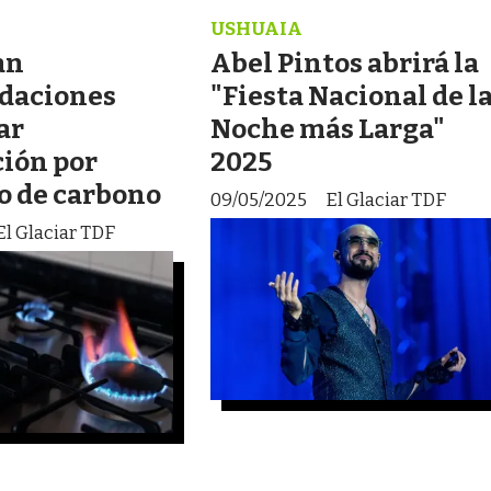
USHUAIA
an
Abel Pintos abrirá la
daciones
"Fiesta Nacional de l
ar
Noche más Larga"
ción por
2025
 de carbono
09/05/2025
El Glaciar TDF
El Glaciar TDF