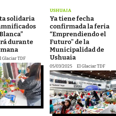
USHUAIA
ta solidaria
Ya tiene fecha
damnificados
confirmada la feria
 Blanca”
“Emprendiendo el
rá durante
Futuro" de la
semana
Municipalidad de
Ushuaia
l Glaciar TDF
05/03/2025
El Glaciar TDF