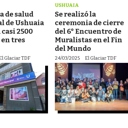
USHUAIA
a de salud
Se realizó la
l de Ushuaia
ceremonia de cierre
 casi 2500
del 6° Encuentro de
 en tres
Muralistas en el Fin
del Mundo
El Glaciar TDF
24/03/2025
El Glaciar TDF