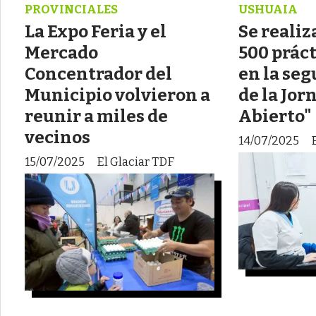
PROVINCIALES
USHUAIA
La Expo Feria y el
Se reali
Mercado
500 prác
Concentrador del
en la se
Municipio volvieron a
de la Jor
reunir a miles de
Abierto"
vecinos
14/07/2025
15/07/2025
El Glaciar TDF